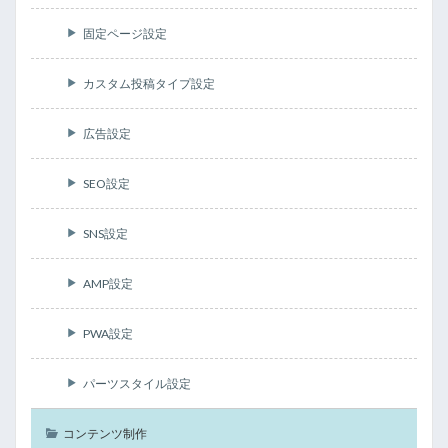
固定ページ設定
カスタム投稿タイプ設定
広告設定
SEO設定
SNS設定
AMP設定
PWA設定
パーツスタイル設定
コンテンツ制作