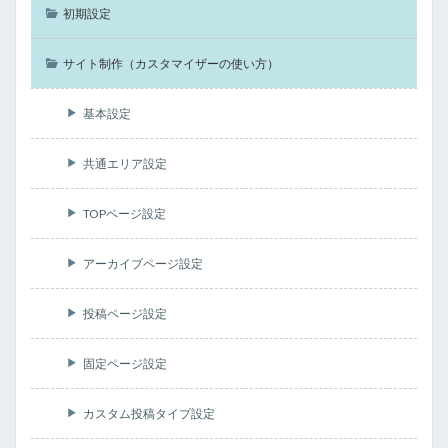
初期設定
サイト制作（カスタマイザーの使い方）
基本設定
共通エリア設定
TOPページ設定
アーカイブページ設定
投稿ページ設定
固定ページ設定
カスタム投稿タイプ設定