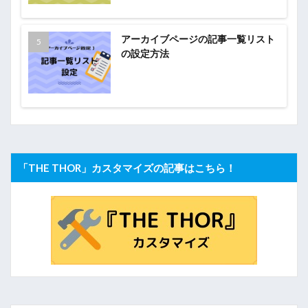
アーカイブページの記事一覧リスト
の設定方法
「THE THOR」カスタマイズの記事はこちら！