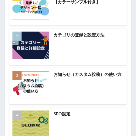
【カラーサンプル付き】
カテゴリの登録と設定方法
お知らせ（カスタム投稿）の使い方
SEO設定