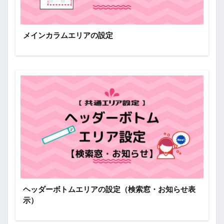
メインカラムエリアの設定
ヘッダーボトムエリアの設定（検索窓・お知らせ表
示）