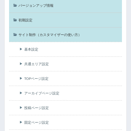
バージョンアップ情報
初期設定
サイト制作（カスタマイザーの使い方）
基本設定
共通エリア設定
TOPページ設定
アーカイブページ設定
投稿ページ設定
固定ページ設定