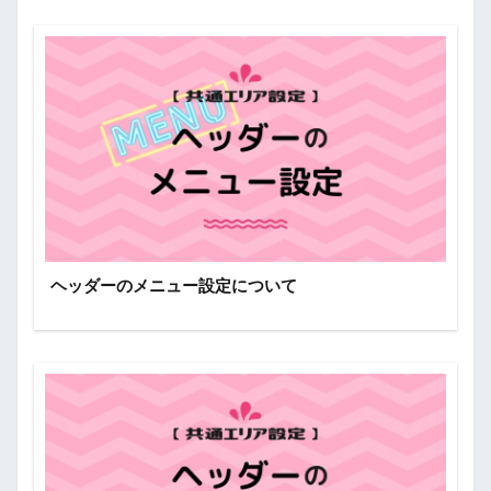
ヘッダーのメニュー設定について