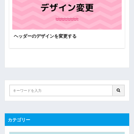
ヘッダーのデザインを変更する
カテゴリー