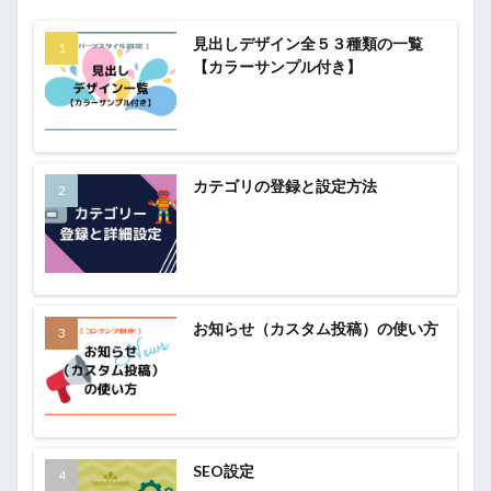
見出しデザイン全５３種類の一覧
【カラーサンプル付き】
カテゴリの登録と設定方法
お知らせ（カスタム投稿）の使い方
SEO設定