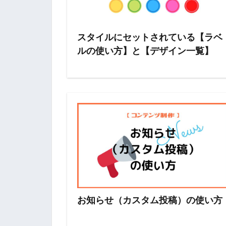
スタイルにセットされている【ラベ
ルの使い方】と【デザイン一覧】
お知らせ（カスタム投稿）の使い方