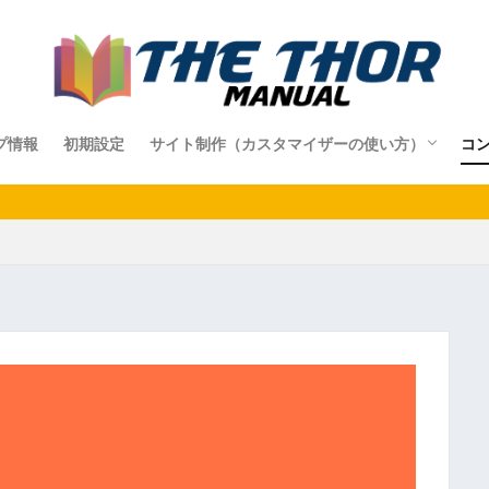
プ情報
初期設定
サイト制作（カスタマイザーの使い方）
コ
基本設定
共通エリア設定
TOPページ設定
アーカイブページ設定
投稿ページ設定
固定ページ設定
カスタム投稿タイプ設定
広告設定
SEO設定
SNS設定
AMP設定
PWA設定
パーツスタイル設定
エ
投
固
C
タ
タ
お
ウ