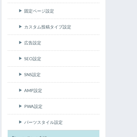
固定ページ設定
カスタム投稿タイプ設定
広告設定
SEO設定
SNS設定
AMP設定
PWA設定
パーツスタイル設定