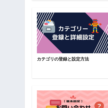
カテゴリの登録と設定方法