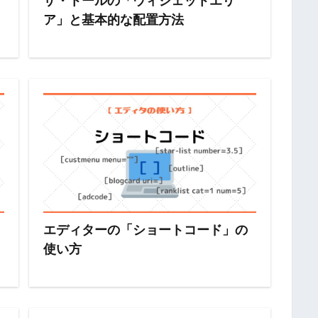
ザ・トールの「ウィジェットエリ
ア」と基本的な配置方法
エディターの「ショートコード」の
使い方