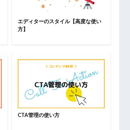
エディターのスタイル【高度な使い
方】
CTA管理の使い方